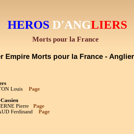
HEROS
D'AN
G
LIERS
Morts pour la France
r Empire Morts pour la France - Anglier
ers
TON Louis
Page
-Cassien
ERNE Pierre
Page
UD Ferdinand
Page